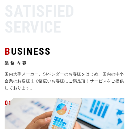
S
A
T
I
S
F
I
E
D
S
E
R
V
I
C
E
BUSINESS
業務内容
国内大手メーカー、SIベンダーのお客様をはじめ、国内の中小
企業のお客様まで幅広いお客様にご満足頂くサービスをご提供
しております。
01