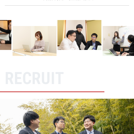
R
E
C
R
U
I
T